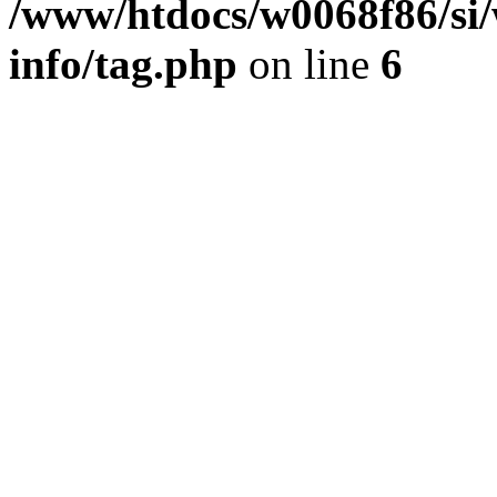
/www/htdocs/w0068f86/si/
info/tag.php
on line
6