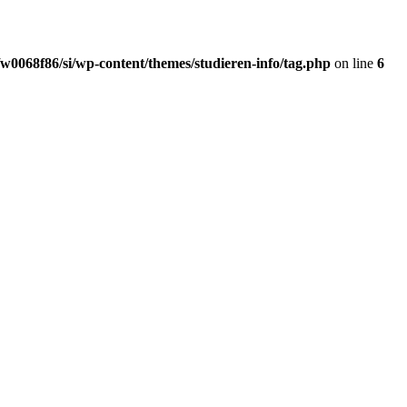
w0068f86/si/wp-content/themes/studieren-info/tag.php
on line
6