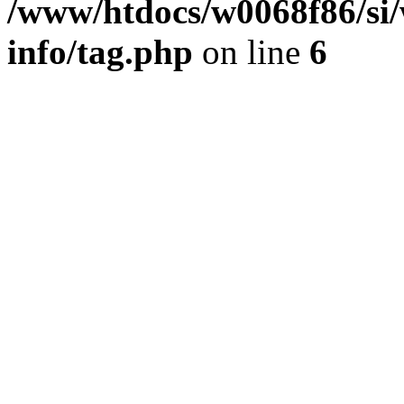
/www/htdocs/w0068f86/si/
info/tag.php
on line
6