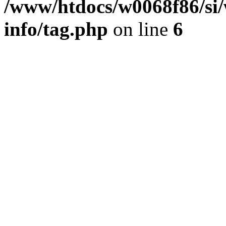
/www/htdocs/w0068f86/si/
info/tag.php
on line
6