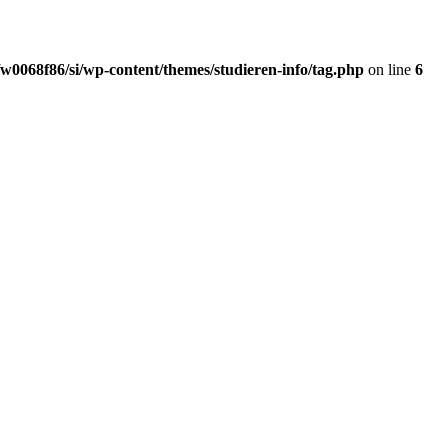
w0068f86/si/wp-content/themes/studieren-info/tag.php
on line
6