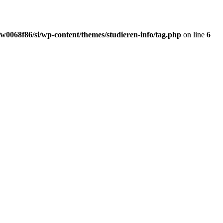
w0068f86/si/wp-content/themes/studieren-info/tag.php
on line
6