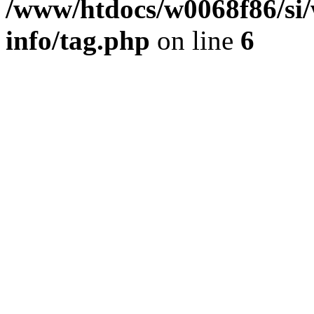
/www/htdocs/w0068f86/si/
info/tag.php
on line
6